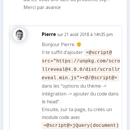
Merci par avance
Pierre
sur 21 août 2018 à 14h35 pm
Bonjour Pierre.
Il te suffit d’ajouter
<@script@
src="https://unpkg.com/scro
llreveal@4.0.0/dist/scrollr
eveal.min.js"><@/@script@>
dans les “options du thème ->
intégration -> ajouter du code dans
le head”.
Ensuite, sur ta page, tu créés un
module code avec
<@script@>jQuery(document)