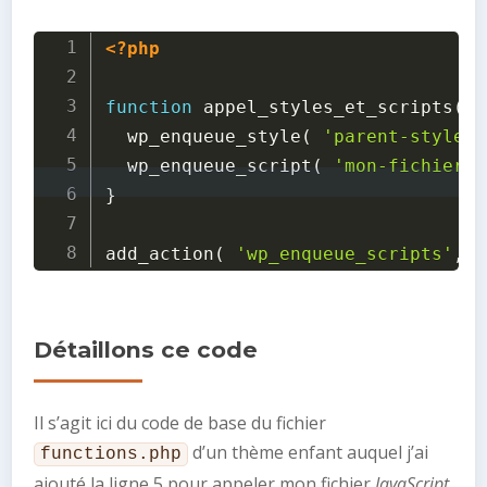
<?php
function
appel_styles_et_scripts
(
)
wp_enqueue_style
(
'parent-style'
,
wp_enqueue_script
(
'mon-fichier-j
}
add_action
(
'wp_enqueue_scripts'
,
'
Détaillons ce code
Il s’agit ici du code de base du fichier
d’un thème enfant auquel j’ai
functions.php
ajouté la ligne 5 pour appeler mon fichier
JavaScript
.