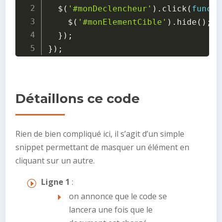
$
(
'#monDeclencheur'
)
.
click
(
functi
$
(
'#monElementCible'
)
.
hide
(
)
;
}
)
;
}
)
;
Détaillons ce code
Rien de bien compliqué ici, il s’agit d’un simple
snippet permettant de masquer un élément en
cliquant sur un autre.
Ligne 1
:
on annonce que le code se
lancera une fois que le