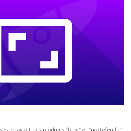
ses en avant des modules “blog” et “portefeuille”