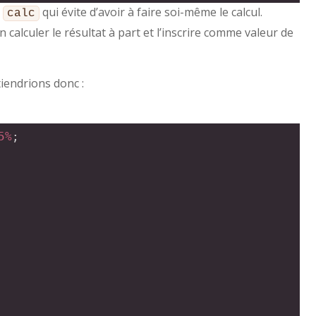
S
qui évite d’avoir à faire soi-même le calcul.
calc
 calculer le résultat à part et l’inscrire comme valeur de
tiendrions donc :
5%
;