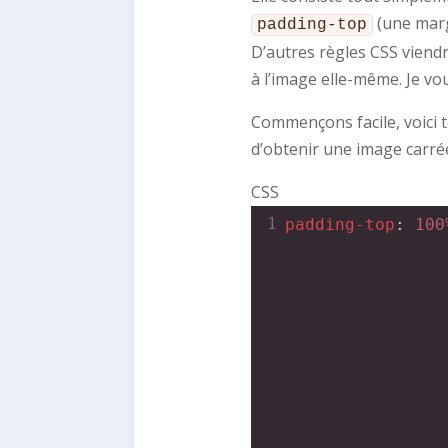
(une marg
padding-top
D’autres règles CSS viend
à l’image elle-même. Je vo
Commençons facile, voici 
d’obtenir une image carrée
CSS
1
padding-top
: 
100