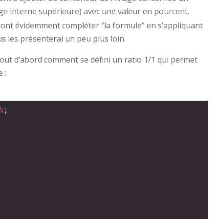
e interne supérieure) avec une valeur en pourcent.
ront évidemment compléter “la formule” en s’appliquant
us les présenterai un peu plus loin.
tout d’abord comment se défini un ratio 1/1 qui permet
 :
%
;