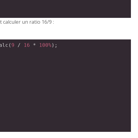
calculer un ratio 16/9 :
alc
(
9
 / 
16
 * 
100%
);