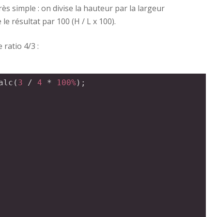
rès simple : on divise la hauteur par la largeur
 le résultat par 100 (H / L x 100).
ratio 4/3 :
alc
(
3
 / 
4
 * 
100%
);