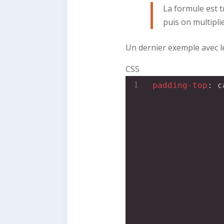
La formule est t
puis on multiplie
Un dernier exemple avec le 
CSS
1
padding-top
: 
c