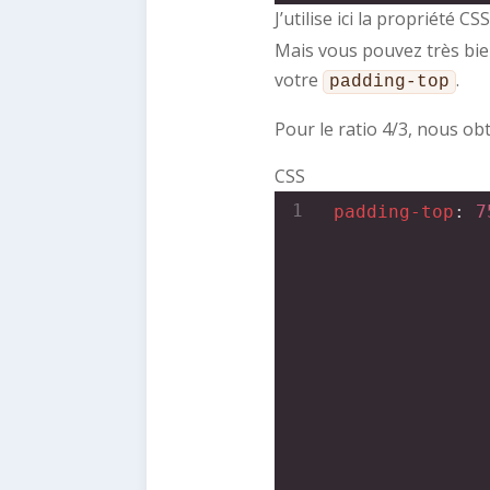
J’utilise ici la propriété CS
Mais vous pouvez très bien
votre
.
padding-top
Pour le ratio 4/3, nous ob
CSS
1
padding-top
: 
7