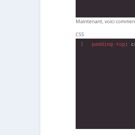
Maintenant, voici comment 
CSS
1
padding-top
: 
c