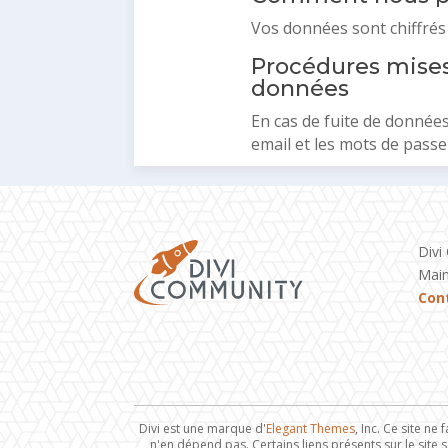
Vos données sont chiffrés v
Procédures mises
données
En cas de fuite de données,
email et les mots de passe 
Divi
Main
Con
Divi est une marque d'
Elegant Themes
, Inc. Ce site ne
n'en dépend pas. Certains liens présents sur le site s