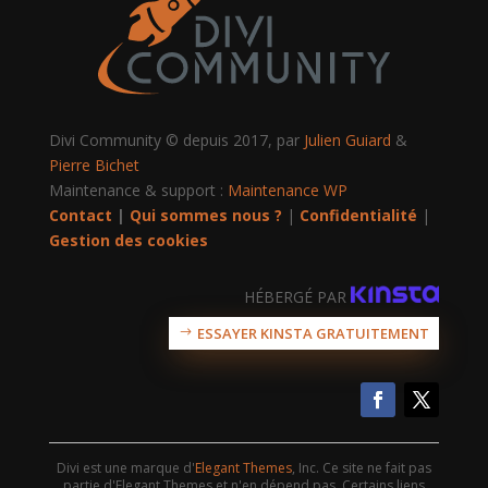
Divi Community © depuis 2017, par
Julien Guiard
&
Pierre Bichet
Maintenance & support :
Maintenance WP
Contact
|
Qui sommes nous ?
|
Confidentialité
|
Gestion des cookies
HÉBERGÉ PAR
ESSAYER KINSTA GRATUITEMENT
Divi est une marque d'
Elegant Themes
, Inc. Ce site ne fait pas
partie d'Elegant Themes et n'en dépend pas. Certains liens