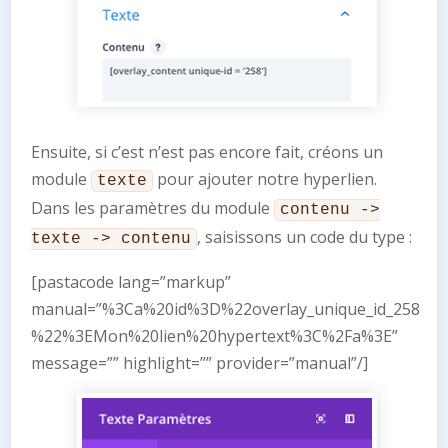
Ensuite, si c’est n’est pas encore fait, créons un
module
pour ajouter notre hyperlien.
texte
Dans les paramètres du module
contenu ->
, saisissons un code du type :
texte -> contenu
[pastacode lang=”markup”
manual=”%3Ca%20id%3D%22overlay_unique_id_258
%22%3EMon%20lien%20hypertext%3C%2Fa%3E”
message=”” highlight=”” provider=”manual”/]