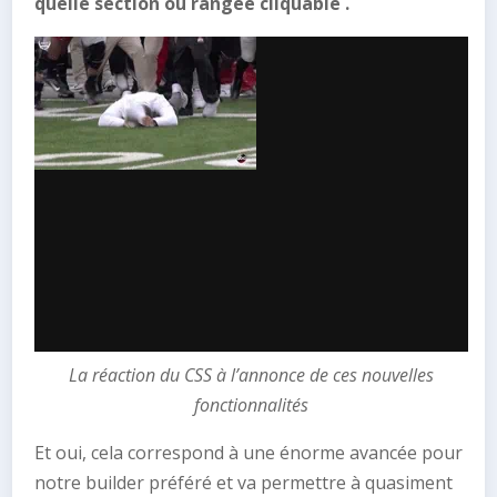
quelle section ou rangée cliquable .
La réaction du CSS à l’annonce de ces nouvelles
fonctionnalités
Et oui, cela correspond à une énorme avancée pour
notre builder préféré et va permettre à quasiment